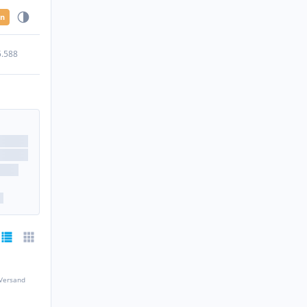
en
5.588
 Versand