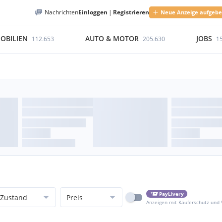
Nachrichten
Einloggen
|
Registrieren
Neue Anzeige aufgeb
OBILIEN
AUTO & MOTOR
JOBS
112.653
205.630
1
PayLivery
Zustand
Preis
Anzeigen mit Käuferschutz und