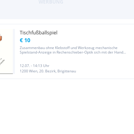
Tischfußballspiel
€ 10
Zusammenbau ohne Klebstoff und Werkzeug mechanische
Spielstand-Anzeige in Rechenschieber-Optik sich mit der Hand
drehende Spielfiguren-Stangen detaillierte Bauanleitung
Geschenkidee für jeden Fußballfan
12.07. - 14:13 Uhr
1200 Wien, 20. Bezirk, Brigittenau