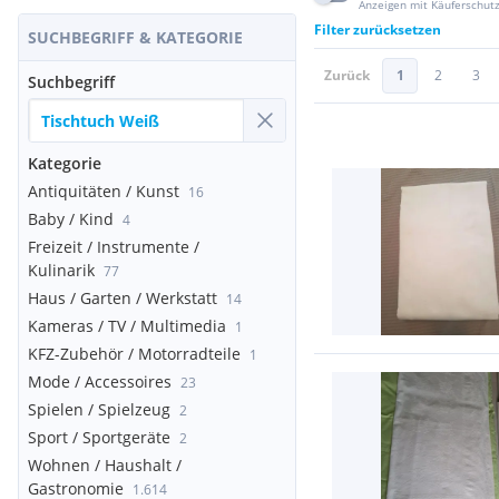
Anzeigen mit Käuferschut
Filter zurücksetzen
SUCHBEGRIFF & KATEGORIE
Zurück
1
2
3
Suchbegriff
Kategorie
Antiquitäten / Kunst
16
Baby / Kind
4
Freizeit / Instrumente /
Kulinarik
77
Haus / Garten / Werkstatt
14
Kameras / TV / Multimedia
1
KFZ-Zubehör / Motorradteile
1
Mode / Accessoires
23
Spielen / Spielzeug
2
Sport / Sportgeräte
2
Wohnen / Haushalt /
Gastronomie
1.614