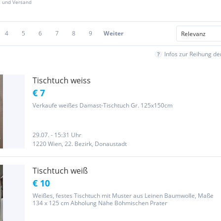
z und Versand
4
5
6
7
8
9
Weiter
Infos zur Reihung d
Tischtuch weiss
€ 7
Verkaufe weißes Damast-Tischtuch Gr. 125x150cm
29.07. - 15:31 Uhr
1220 Wien, 22. Bezirk, Donaustadt
Tischtuch weiß
€ 10
Weißes, festes Tischtuch mit Muster aus Leinen Baumwolle, Maße
134 x 125 cm Abholung Nähe Böhmischen Prater