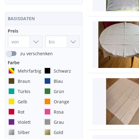
BASISDATEN
Preis
zu verschenken
Farbe
Mehrfarbig
Schwarz
Braun
Blau
Türkis
Grün
Gelb
Orange
Rot
Rosa
Violett
Grau
Silber
Gold