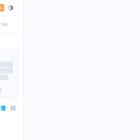
en
5.741