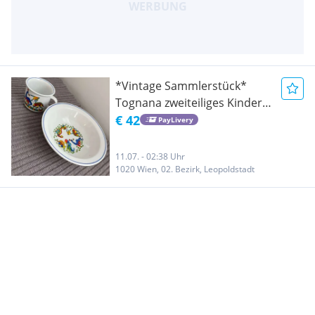
*Vintage Sammlerstück*
Tognana zweiteiliges Kinder-
oder Babygeschirrset Tasse
€ 42
PayLivery
und Schüssel *Mit Dino
Muster *Tognana Porcellane
11.07. - 02:38 Uhr
1020 Wien, 02. Bezirk, Leopoldstadt