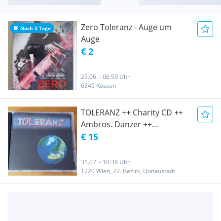
Zero Toleranz - Auge um
Noch 2 Tage
Auge
€ 2
25.06. - 06:59 Uhr
6345 Kössen
TOLERANZ ++ Charity CD ++
Ambros. Danzer ++
Austropop
€ 15
31.07. - 10:39 Uhr
1220 Wien, 22. Bezirk, Donaustadt