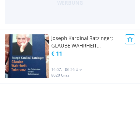
Joseph Kardinal Ratzinger;
GLAUBE WAHRHEIT
TOLERANZ
€ 11
16.07. - 06:56 Uhr
8020 Graz