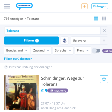
Einloggen
766 Anzeigen in Toleranz
Filtern
1
Bundesland
Zustand
Sprache
Preis
Pa
Filter zurücksetzen
Infos zur Reihung der Anzeigen
Schmidinger, Wege zur
Toleranz
€ 9
PayLivery
27.07. - 13:57 Uhr
4680 Haag am Hausruck