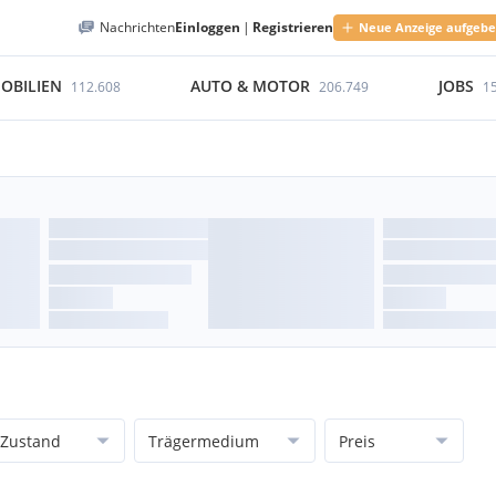
Nachrichten
Einloggen
|
Registrieren
Neue Anzeige aufgeb
OBILIEN
AUTO & MOTOR
JOBS
112.608
206.749
1
Zustand
Trägermedium
Preis