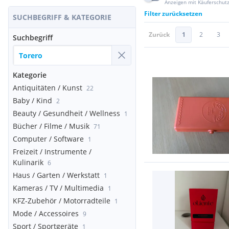
Anzeigen mit Käuferschut
Filter zurücksetzen
SUCHBEGRIFF & KATEGORIE
Zurück
1
2
3
Suchbegriff
Kategorie
Antiquitäten / Kunst
22
Baby / Kind
2
Beauty / Gesundheit / Wellness
1
Bücher / Filme / Musik
71
Computer / Software
1
Freizeit / Instrumente /
Kulinarik
6
Haus / Garten / Werkstatt
1
Kameras / TV / Multimedia
1
KFZ-Zubehör / Motorradteile
1
Mode / Accessoires
9
Sport / Sportgeräte
1