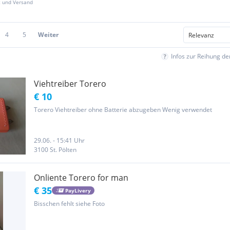
z und Versand
4
5
Weiter
Infos zur Reihung d
Viehtreiber Torero
€ 10
Torero Viehtreiber ohne Batterie abzugeben Wenig verwendet
29.06. - 15:41 Uhr
3100 St. Pölten
Onliente Torero for man
€ 35
PayLivery
Bisschen fehlt siehe Foto