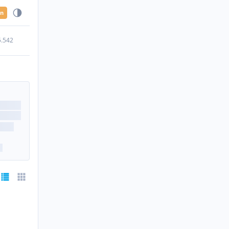
en
5.542