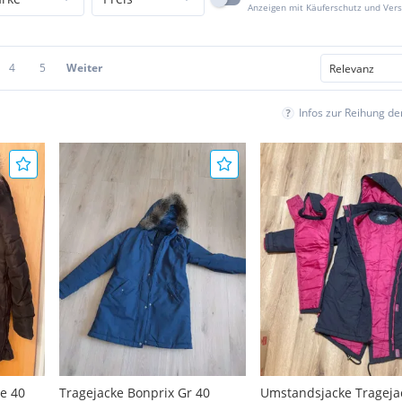
Anzeigen mit Käuferschutz und Ver
4
5
Weiter
Infos zur Reihung d
e 40
Tragejacke Bonprix Gr 40
Umstandsjacke Trageja