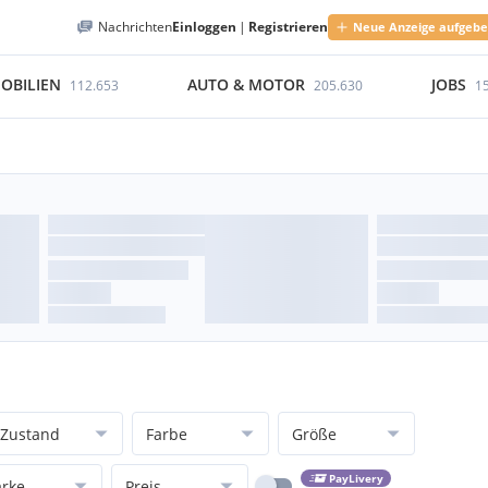
Nachrichten
Einloggen
|
Registrieren
Neue Anzeige aufgeb
OBILIEN
AUTO & MOTOR
JOBS
112.653
205.630
1
Zustand
Farbe
Größe
PayLivery
rke
Preis