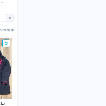
sand
er Anzeigen
cke