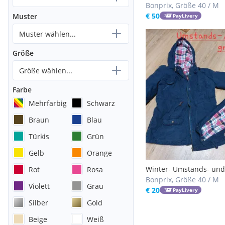
Bonprix, Größe 40 / M
€ 50
Muster
PayLivery
Muster wählen...
Größe
Größe wählen...
Farbe
Mehrfarbig
Schwarz
Braun
Blau
Türkis
Grün
Gelb
Orange
Winter- Umstands- und
Rot
Rosa
Tragejacke gr 40
Bonprix, Größe 40 / M
Violett
Grau
€ 20
PayLivery
Silber
Gold
Beige
Weiß