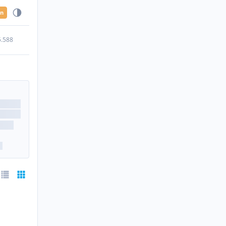
en
5.588