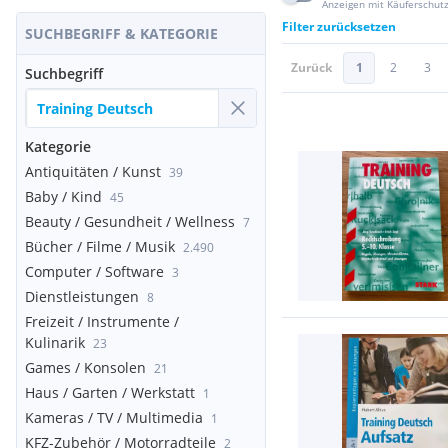
Anzeigen mit Käuferschut
Filter zurücksetzen
SUCHBEGRIFF & KATEGORIE
Zurück
1
2
3
Suchbegriff
Kategorie
Antiquitäten / Kunst
39
Baby / Kind
45
Beauty / Gesundheit / Wellness
7
Bücher / Filme / Musik
2.490
Computer / Software
3
Dienstleistungen
8
Freizeit / Instrumente /
Kulinarik
23
Games / Konsolen
21
Haus / Garten / Werkstatt
1
Kameras / TV / Multimedia
1
KFZ-Zubehör / Motorradteile
2