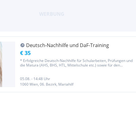
Deutsch-Nachhilfe und DaF-Training
€ 35
* Erfolgreiche Deutsch-Nachhilfe für Schularbeiten, Prüfungen und
die Matura (AHS, BHS, HTL, Mittelschule etc.) sowie für den
Lehrabschluss oder die Berufsreifeprüfung. Ich teile meine
jahrelange Erfahrung und gebe auch Lerntipps, als langfristige
Hilfe...
05.08. - 14:48 Uhr
1060 Wien, 06. Bezirk, Mariahilf