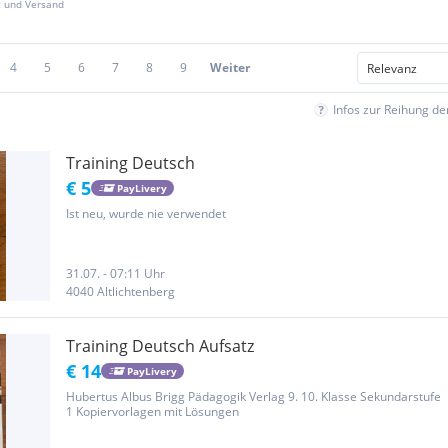
z und Versand
4
5
6
7
8
9
Weiter
Infos zur Reihung d
Training Deutsch
€ 5
PayLivery
Ist neu, wurde nie verwendet
31.07. - 07:11 Uhr
4040 Altlichtenberg
Training Deutsch Aufsatz
€ 14
PayLivery
Hubertus Albus Brigg Pädagogik Verlag 9. 10. Klasse Sekundarstufe
1 Kopiervorlagen mit Lösungen