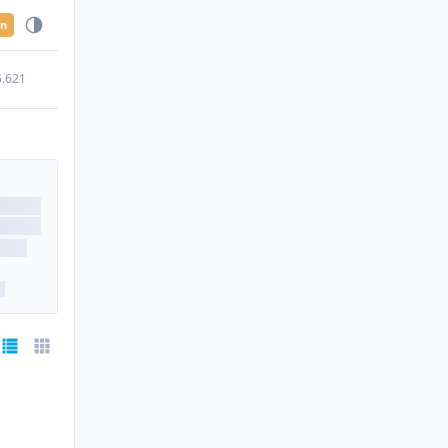
en
5.621