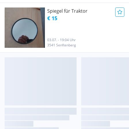
Spiegel für Traktor
€ 15
03.07. - 19:04 Uhr
3541 Senftenberg