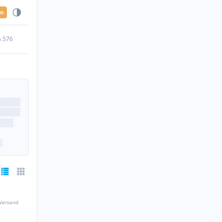
en
5.576
 Versand