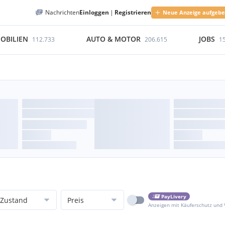
Nachrichten
Einloggen
|
Registrieren
Neue Anzeige aufgeb
OBILIEN
AUTO & MOTOR
JOBS
112.733
206.615
1
PayLivery
Zustand
Preis
Anzeigen mit Käuferschutz und