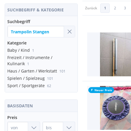
Zurück
1
2
3
SUCHBEGRIFF & KATEGORIE
Suchbegriff
Kategorie
Baby / Kind
1
Freizeit / Instrumente /
Kulinarik
1
Haus / Garten / Werkstatt
101
Spielen / Spielzeug
101
Sport / Sportgeräte
62
Neuer Preis
BASISDATEN
Preis