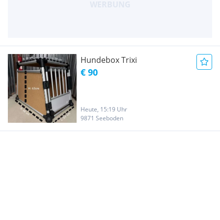
Hundebox Trixi
€ 90
Heute, 15:19 Uhr
9871 Seeboden