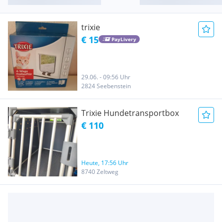
trixie
€ 15
PayLivery
29.06. - 09:56 Uhr
2824 Seebenstein
Trixie Hundetransportbox
€ 110
Heute, 17:56 Uhr
8740 Zeltweg