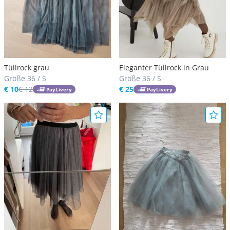
Tüllrock grau
Eleganter Tüllrock in Grau
Größe 36 / S
Größe 36 / S
€ 10
€ 12
€ 25
PayLivery
PayLivery