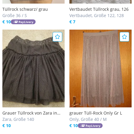
Tüllrock schwarz/ grau
Vertbaudet Tüllrock grau, 126
Größe 36 / S
Vertbaudet, Größe 122, 128
€ 10
€ 7
PayLivery
Grauer Tüllrock von Zara in
grauer Tüll-Rock Only Gr L
Größe 140
Zara, Größe 140
Only, Größe 40 / M
€ 10
€ 10
PayLivery