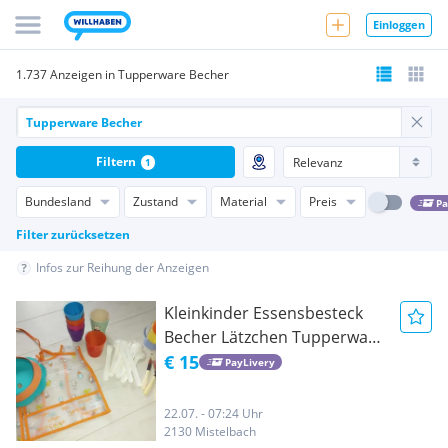
Einloggen
1.737 Anzeigen in Tupperware Becher
Filtern
1
Bundesland
Zustand
Material
Preis
Pa
Filter zurücksetzen
Infos zur Reihung der Anzeigen
Kleinkinder Essensbesteck
Becher Lätzchen Tupperware
Schnabel Becher und
€ 15
PayLivery
Tupperware Anti Rutschteller
22.07. - 07:24 Uhr
2130 Mistelbach