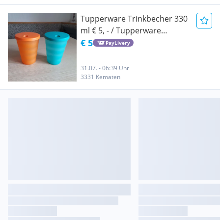
Tupperware Trinkbecher 330
ml € 5, - / Tupperware
Trinkbecher kaufen /
€ 5
PayLivery
Tupperware Becher kaufen /
Tupperware Becher Deckel
31.07. - 06:39 Uhr
kaufen / Kinder Trinkbecher
3331 Kematen
kaufen / Tupperware Tupper
kaufen