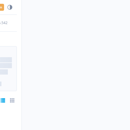
en
5.542