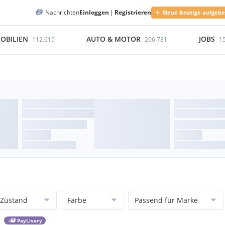
Nachrichten
Einloggen
|
Registrieren
Neue Anzeige aufgeb
OBILIEN
AUTO & MOTOR
JOBS
112.615
206.781
1
Zustand
Farbe
Passend für Marke
PayLivery