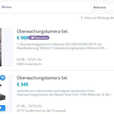
Weiter
Infos zur Reihung d
Überwachungskamera-Set
€ 900
PayLivery
1 Überwachungskamera Hikvision DS-2DE4425IW-DET5 mit
Wandhalterung 160mm 1 Überwachungskamera Hikvision DS-
2DE4425IW-DET5 mit Wandhalterung 280mm 1 Network
Videorecorder Hikvision DS-7604NI-K1/4P Neupreis 2022 1800.-€
02.08. - 07:41 Uhr
6866 Andelsbuch
Überwachungskamera Set
€ 345
verkaufe ein unbenütztes und original verpacktes Funk-
Überwachungssystem der Marke VisorTech: HDD-Rekorder, 8 QHD-
Kameras mit App-Zugriff Näheres gern bei Interesse Neupreis
750€!!
01.08. - 16:18 Uhr
4715 Taufkirchen an der Trattnach