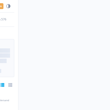
en
5.576
 Versand