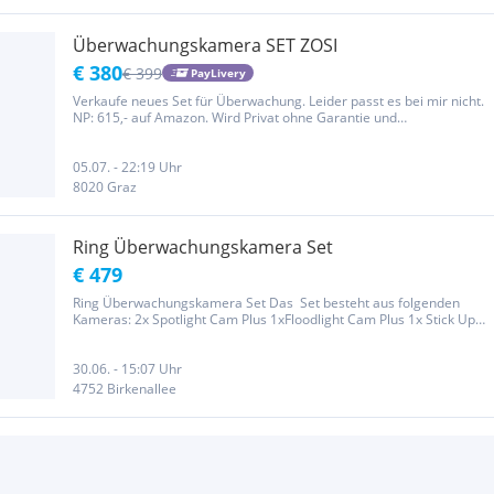
Überwachungskamera SET ZOSI
€ 380
€ 399
PayLivery
Verkaufe neues Set für Überwachung. Leider passt es bei mir nicht.
NP: 615,- auf Amazon. Wird Privat ohne Garantie und
Gewährleistung verkauft.
05.07. - 22:19 Uhr
8020 Graz
Ring Überwachungskamera Set
€ 479
Ring Überwachungskamera Set Das Set besteht aus folgenden
Kameras: 2x Spotlight Cam Plus 1xFloodlight Cam Plus 1x Stick Up
Cam Battery 1x Indoor Cam 1x Battery Doorbell 1x Chime 2x
Solarpanele für Spotlight Cam Plus Das Set war 2 Monate im
Einsatz und...
30.06. - 15:07 Uhr
4752 Birkenallee