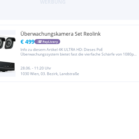
Überwachungskamera Set Reolink
€ 499
PayLivery
Info zu diesem Artikel 4K ULTRA HD: Dieses PoE
Überwachungssystem bietet fast die vierfache Schärfe von 1080p
und eine unglaubliche Schärfe mit 20 Bildern pro Sekunde für 4K-
Auflösung, die bei Tag und Nacht ein Höchstmaß an Details in
Ihrem...
28.06. - 11:20 Uhr
1030 Wien, 03. Bezirk, Landstraße