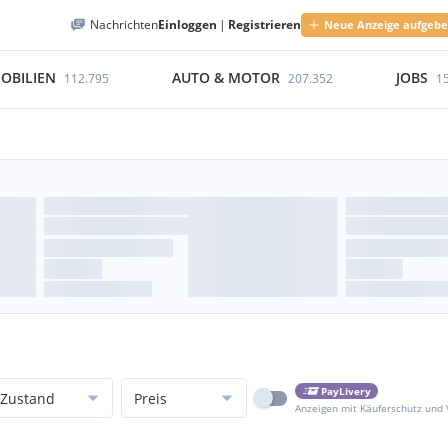
Nachrichten
Einloggen
|
Registrieren
Neue Anzeige aufgeb
OBILIEN
AUTO & MOTOR
JOBS
112.795
207.352
1
PayLivery
Zustand
Preis
Anzeigen mit Käuferschutz und