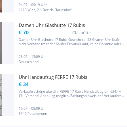
04.07. - 09:19 Uhr
1210 Wien, 21. Bezirk, Floridsdorf
Damen Uhr Glashütte 17 Rubis
€ 70
Glashütte
Damen Uhr Glashütte 17 Rubis Gewicht ca. 52 Gramm Uhr läuft
nicht Versand trägt der Käufer Privatverkauf, keine Garantie oder
Rücknahme
23.07. - 15:09 Uhr
Deutschland
Uhr Handaufzug FERRE 17 Rubis
€ 34
Verkaufe schöne alte Uhr FERRE 17 Rubis Handaufzug um €34.- +
€6.- Versand. Abholung möglich. Zahlungshinweis des Verkäufers
Überweisung vor Lieferung, sollte ein Paket verloren gehen, müsste
man das mit der Post abklären. Die Ware wird von mir auch...
19.07. - 08:09 Uhr
3140 Pottenbrunn