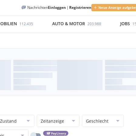
Nachrichten
Einloggen
|
Registrieren
Neue Anzeige aufgeb
OBILIEN
AUTO & MOTOR
JOBS
112.435
203.988
1
Zustand
Zeitanzeige
Geschlecht
PayLivery
eis