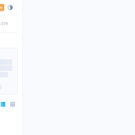
en
5.579