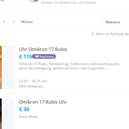
Anzeigen mit Käuferschutz und Versand
4
5
Weiter
Infos zur Reihung d
Uhr Omikron 17 Rubis
€ 115
PayLivery
Omikron 17 Rubis, Handaufzug, funktioniert, Gebrauchsspuren,
keine Beschädigung, gehört servisiert und eingestellt.
Seriennummer siehe Foto. Privatverkauf, keine Garantie, keine
Rücknahme.
23.07. - 06:25 Uhr
4933 Wildenau
Omikron 17 Rubis Uhr
€ 30
Swiss Made