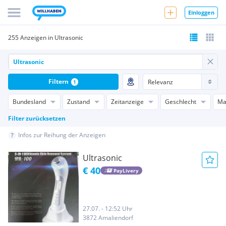
Einloggen
255 Anzeigen in Ultrasonic
Filtern
1
Bundesland
Zustand
Zeitanzeige
Geschlecht
Ma
Filter zurücksetzen
Infos zur Reihung der Anzeigen
Ultrasonic
€ 40
PayLivery
27.07. - 12:52 Uhr
3872 Amaliendorf