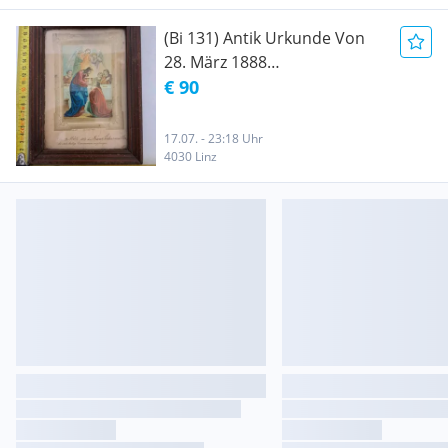
(Bi 131) Antik Urkunde Von
28. März 1888
Erstkommunions Urkunde
€ 90
17.07. - 23:18 Uhr
4030 Linz