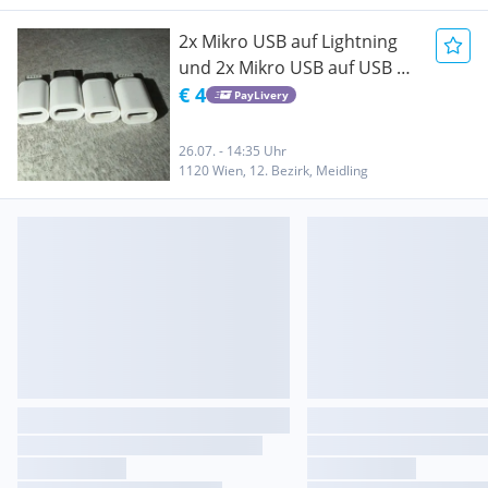
2x Mikro USB auf Lightning
und 2x Mikro USB auf USB C
Adapter
€ 4
PayLivery
26.07. - 14:35 Uhr
1120 Wien, 12. Bezirk, Meidling