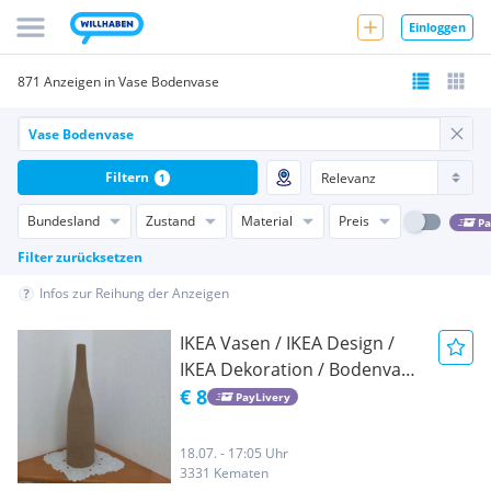
Einloggen
871 Anzeigen in Vase Bodenvase
Filtern
1
Bundesland
Zustand
Material
Preis
Pa
Filter zurücksetzen
Infos zur Reihung der Anzeigen
IKEA Vasen / IKEA Design /
IKEA Dekoration / Bodenvase
Ton / Vasen / Dekoration /
€ 8
PayLivery
Vase / Vase Bodenvase
18.07. - 17:05 Uhr
3331 Kematen