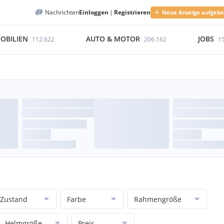
Nachrichten
Einloggen
|
Registrieren
Neue Anzeige aufgeb
OBILIEN
AUTO & MOTOR
JOBS
112.622
206.162
1
Zustand
Farbe
Rahmengröße
Helmgröße
Preis