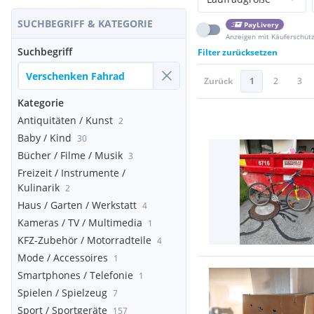
SUCHBEGRIFF & KATEGORIE
PayLivery
Anzeigen mit Käuferschut
Suchbegriff
Filter zurücksetzen
Zurück
1
2
3
Kategorie
Antiquitäten / Kunst
2
Baby / Kind
30
Bücher / Filme / Musik
3
Freizeit / Instrumente /
Kulinarik
2
Haus / Garten / Werkstatt
4
Kameras / TV / Multimedia
1
KFZ-Zubehör / Motorradteile
4
Mode / Accessoires
1
Smartphones / Telefonie
1
Spielen / Spielzeug
7
Sport / Sportgeräte
157