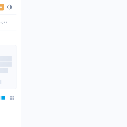
en
5.677