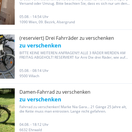
Versand oder Umzug. Bitte beachten Sie, dass es sich nur um den
Karton handelt (Fahrräder sind nicht enthalten!). Gebraucht, aber
noch gut verwendbar. Siehe Foto. Nur Selbstabholung in 1090...
05.08. - 14:54 Uhr
1090 Wien, 09. Bezirk, Alsergrund
(reserviert) Drei Fahrräder zu verschenken
zu verschenken
BITTE KEINE WEITEREN ANFRAGEN!!! ALLE 3 RÄDER WERDEN AM
FREITAG ABGEHOLT! RESERVIERT für Arni Die drei Räder, wie auf
den Fotos abgebildet, sind zu verschenken. Angaben zu Schaltung,
Bremse und Rahmengröße können abweichen, habe nämlich keine
Ahnung...
05.08. - 08:14 Uhr
9500 Villach
Damen-Fahrrad zu verschenken
zu verschenken
Fahrrad zu verschenken! Marke Nia Gara… 21 Gänge 25 Jahre alt,
die Kette muss man entrosten. Lange nicht gefahren.
04.08. - 18:12 Uhr
6632 Ehrwald