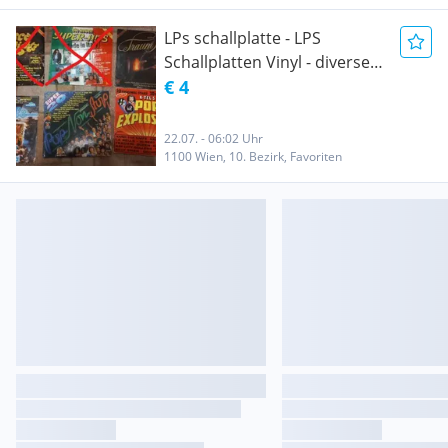
LPs schallplatte - LPS
Schallplatten Vinyl - diverse
Schallplatten - Stereo auch
€ 4
Mono abspielbar
22.07. - 06:02 Uhr
1100 Wien, 10. Bezirk, Favoriten