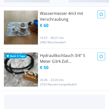
Wassermesser 4m3 mit
Verschraubung
€ 60
14.07. - 06:37 Uhr
2482 Münchendorf
Hydraulikschlauch 3/4" 5
Noch 5 Tage
Meter G3/4 Zoll
Verschraubungen
€ 50
26.06. - 23:20 Uhr
2533 Klausen-Leopoldsdorf