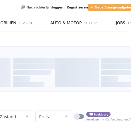
Nachrichten
Einloggen
|
Registrieren
Neue Anzeige aufgeb
OBILIEN
AUTO & MOTOR
JOBS
112.770
207.026
1
PayLivery
Zustand
Preis
Anzeigen mit Käuferschutz und