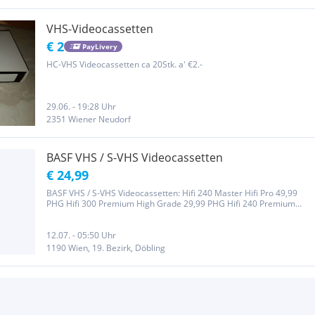
VHS-Videocassetten
€ 2
PayLivery
HC-VHS Videocassetten ca 20Stk. a' €2.-
29.06. - 19:28 Uhr
2351 Wiener Neudorf
BASF VHS / S-VHS Videocassetten
€ 24,99
BASF VHS / S-VHS Videocassetten: Hifi 240 Master Hifi Pro 49,99
PHG Hifi 300 Premium High Grade 29,99 PHG Hifi 240 Premium
High Grade 24,99 S-VHS 180 Master Super VHS 49,90 S-VHS-C 45
Super VHS Profi Master 29,99 Hi 8 Profi Master ME 90 Metal 29,99...
12.07. - 05:50 Uhr
1190 Wien, 19. Bezirk, Döbling