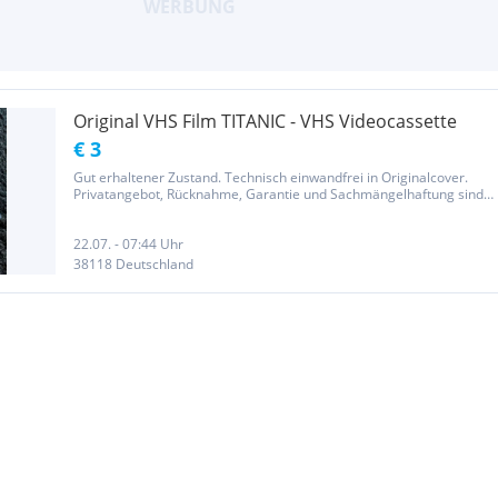
Original VHS Film TITANIC - VHS Videocassette
€ 3
Gut erhaltener Zustand. Technisch einwandfrei in Originalcover.
Privatangebot, Rücknahme, Garantie und Sachmängelhaftung sind
ausgeschlossen. Biete Versand und Abholung. Porto und
Verpackung versichert nach Österreich mit Hermes 9,00 EUR,
Deutschland...
22.07. - 07:44 Uhr
38118 Deutschland