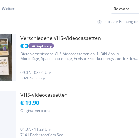
Weiter
Infos zur Reihung d
Verschiedene VHS-Videocassetten
€ 3
PayLivery
Biete verschiedene VHS-Videocassetten an. 1. Bild Apollo-
Mondflüge, Spaceshuttleflüge, Envisat-Erderkundungssatellit Erich
von Däniken X-Japan (J-Pop) (NTSC) Kate Bush verkauft! Okumura
Takako (J-Pop) (NTSC) ABBA more Gold 2.Bild Minakami-Onsen...
09.07. - 08:05 Uhr
5020 Salzburg
VHS-Videocassetten
€ 19,90
Original verpackt
01.07. - 11:29 Uhr
7141 Podersdorf am See