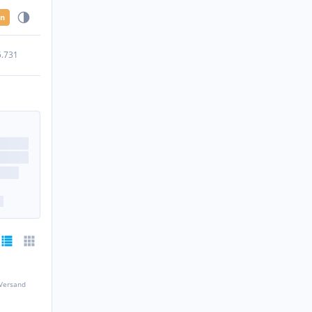
en
5.731
 Versand