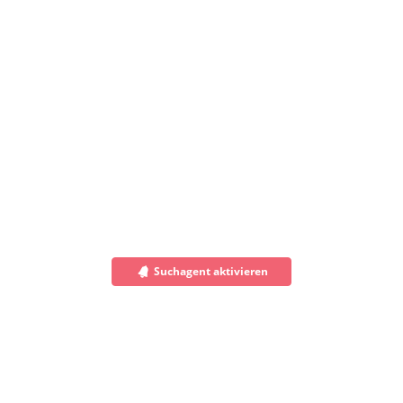
Suchagent aktivieren