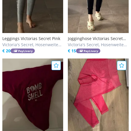
Leggings Victorias Secret Pink
Jogginghose Victorias Secret
Victoria's Secret, Hosenweite
Pink
Victoria's Secret, Hosenweite
27 / S
€ 20
27 / S
€ 15
PayLivery
PayLivery