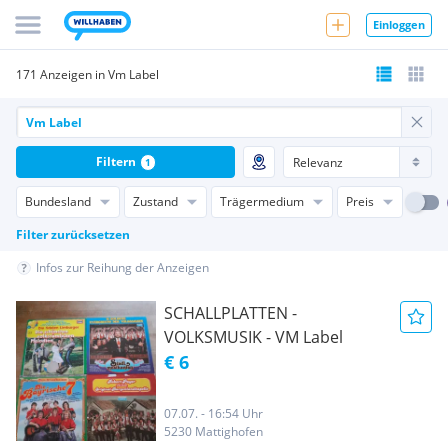
Einloggen
171 Anzeigen in Vm Label
Filtern
1
Bundesland
Zustand
Trägermedium
Preis
Filter zurücksetzen
Infos zur Reihung der Anzeigen
SCHALLPLATTEN -
VOLKSMUSIK - VM Label
€ 6
07.07. - 16:54 Uhr
5230 Mattighofen