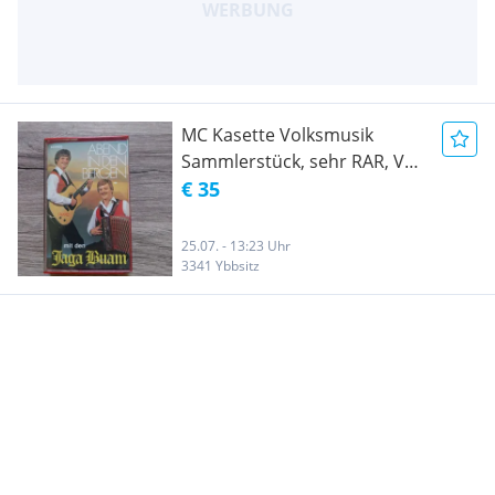
MC Kasette Volksmusik
Sammlerstück, sehr RAR, VM
Label Die Jaga Buam
€ 35
25.07. - 13:23 Uhr
3341 Ybbsitz