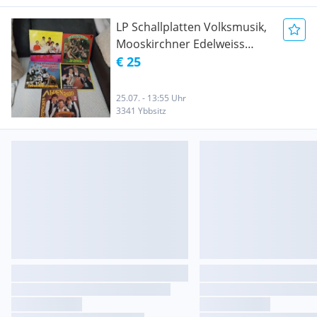
LP Schallplatten Volksmusik,
Mooskirchner Edelweiss
Echo, LABEL VM, LABEL Urach
€ 25
25.07. - 13:55 Uhr
3341 Ybbsitz