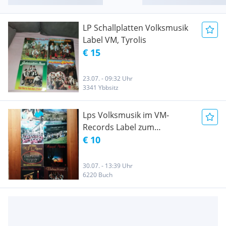
LP Schallplatten Volksmusik
Label VM, Tyrolis
€ 15
23.07. - 09:32 Uhr
3341 Ybbsitz
Lps Volksmusik im VM-
Records Label zum
Aussuchen ab 10 Euro
€ 10
30.07. - 13:39 Uhr
6220 Buch