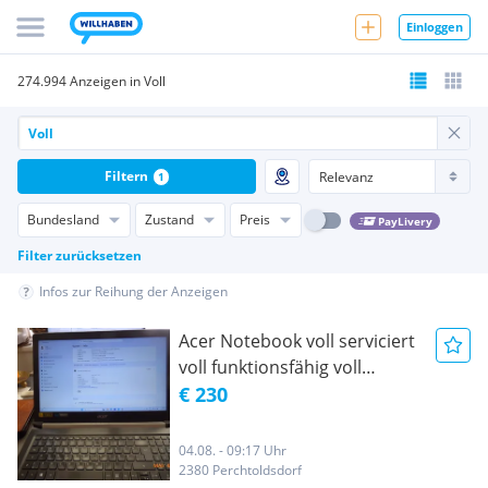
Einloggen
274.994 Anzeigen in Voll
Filtern
1
Bundesland
Zustand
Preis
PayLivery
Filter zurücksetzen
Infos zur Reihung der Anzeigen
Acer Notebook voll serviciert
voll funktionsfähig voll
gepflegt gebraucht
€ 230
04.08. - 09:17 Uhr
2380 Perchtoldsdorf