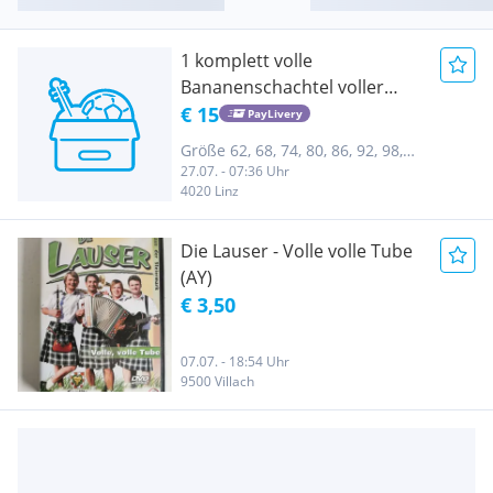
1 komplett volle
Bananenschachtel voller
Kinderkleidung
€ 15
PayLivery
Größe 62, 68, 74, 80, 86, 92, 98,
27.07. - 07:36 Uhr
104, 110, 116, 122, 128, 134, 140,
4020 Linz
146, 152, 158, 164, 170, ab 176
Die Lauser - Volle volle Tube
(AY)
€ 3,50
07.07. - 18:54 Uhr
9500 Villach