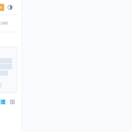
en
5.540