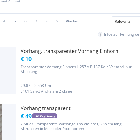
z und Versand
4
5
6
7
8
9
Weiter
Infos zur Reihung d
Vorhang, transparenter Vorhang Einhorn
€ 10
Transparenter Vorhang Einhorn L 257 x B 137 Kein Versand, nur
Abholung
29.07. - 20:58 Uhr
7161 Sankt Andrä am Zicksee
Vorhang transparent
€ 49
PayLivery
2 Stück Transparente Vorhänge 165 cm breit, 235 cm lang
Abzuholen in Melk oder Pottenbrunn