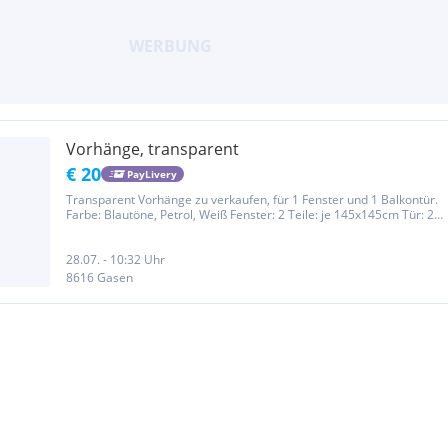
Vorhänge, transparent
€ 20
PayLivery
Transparent Vorhänge zu verkaufen, für 1 Fenster und 1 Balkontür.
Farbe: Blautöne, Petrol, Weiß Fenster: 2 Teile: je 145x145cm Tür: 2
Teile: je 225x145cm Sieh dir auch meine anderen Anzeigen auf
Willhaben an. Hab noch mehrere Artikel in Petrol (Teppich,...
28.07. - 10:32 Uhr
8616 Gasen