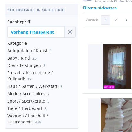
Anzeigen mit Käuferschut
Filter zurücksetzen
SUCHBEGRIFF & KATEGORIE
Zurück
1
2
3
Suchbegriff
Kategorie
Antiquitäten / Kunst
1
Baby / Kind
25
Dienstleistungen
3
Freizeit / Instrumente /
Kulinarik
19
Haus / Garten / Werkstatt
9
Mode / Accessoires
2
Sport / Sportgeräte
5
Tiere / Tierbedarf
3
Wohnen / Haushalt /
Gastronomie
439