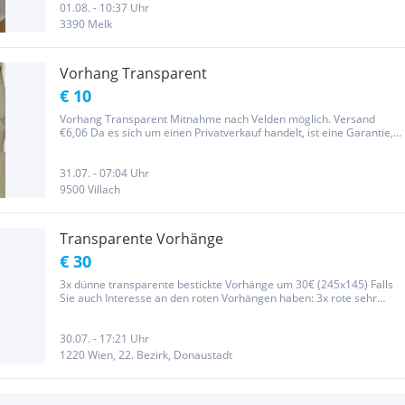
01.08. - 10:37 Uhr
3390 Melk
Vorhang Transparent
€ 10
Vorhang Transparent Mitnahme nach Velden möglich. Versand
€6,06 Da es sich um einen Privatverkauf handelt, ist eine Garantie,
Gewährleistung oder Rücknahme leider ausgeschlossen.
31.07. - 07:04 Uhr
9500 Villach
Transparente Vorhänge
€ 30
3x dünne transparente bestickte Vorhänge um 30€ (245x145) Falls
Sie auch Interesse an den roten Vorhängen haben: 3x rote sehr
dichte Vorhänge um 40€ (245x145) Wurden kaum verwendet, frisch
gewaschen! Bitte beachten Sie meine anderen Anzeigen! Dies ist...
30.07. - 17:21 Uhr
1220 Wien, 22. Bezirk, Donaustadt