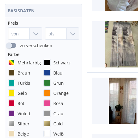
BASISDATEN
Preis
zu verschenken
Farbe
Mehrfarbig
Schwarz
Braun
Blau
Türkis
Grün
Gelb
Orange
Rot
Rosa
Violett
Grau
Silber
Gold
Beige
Weiß