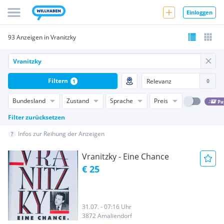
Einloggen
93 Anzeigen in Vranitzky
Filtern
1
Bundesland
Zustand
Sprache
Preis
Pa
Filter zurücksetzen
Infos zur Reihung der Anzeigen
Vranitzky - Eine Chance
€ 25
31.07. - 07:16 Uhr
3872 Amaliendorf