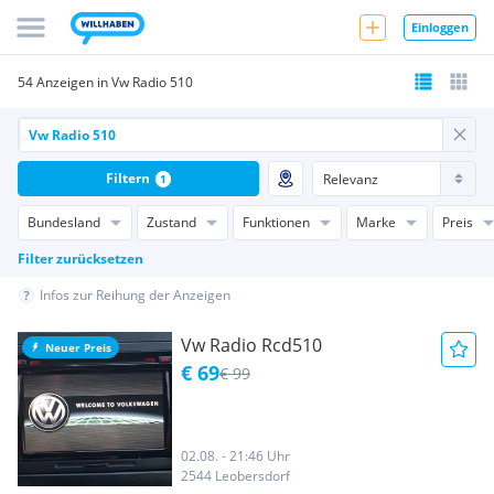
Einloggen
54 Anzeigen in Vw Radio 510
Filtern
1
Bundesland
Zustand
Funktionen
Marke
Preis
Filter zurücksetzen
Infos zur Reihung der Anzeigen
Vw Radio Rcd510
Neuer Preis
€ 69
€ 99
02.08. - 21:46 Uhr
2544 Leobersdorf