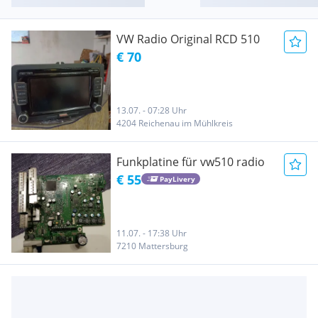
VW Radio Original RCD 510
€ 70
13.07. - 07:28 Uhr
4204 Reichenau im Mühlkreis
Funkplatine für vw510 radio
€ 55
PayLivery
11.07. - 17:38 Uhr
7210 Mattersburg