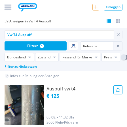
Einloggen
39 Anzeigen in Vw T4 Auspuff
Filtern
1
Bundesland
Zustand
Passend für Marke
Preis
Filter zurücksetzen
Infos zur Reihung der Anzeigen
Auspuff vw t4
€ 125
05.08. - 11:32 Uhr
3660 Klein-Pöchlarn