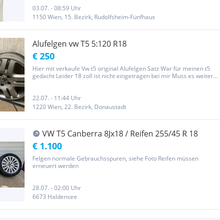
Dicht Kleine Kraze hat ein Randfoto. Private Verkaufen. Alufelgen...
03.07. - 08:59 Uhr
1150 Wien, 15. Bezirk, Rudolfsheim-Fünfhaus
Alufelgen vw T5 5:120 R18
€ 250
Hier mit verkaufe Vw t5 original Alufelgen Satz War für meinen t5
gedacht Leider 18 zoll ist nicht eingetragen bei mir Muss es weiter
verkaufen Liegen in Wohnung kein platz Lk: 5:120 7L6 601 025 T 3JR
13H12 ET 57 250€ wer will holt
22.07. - 11:44 Uhr
1220 Wien, 22. Bezirk, Donaustadt
VW T5 Canberra 8Jx18 / Reifen 255/45 R 18
€ 1.100
Felgen normale Gebrauchsspuren, siehe Foto Reifen müssen
erneuert werden
28.07. - 02:00 Uhr
6673 Haldensee