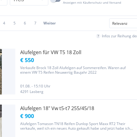
Anzeigen mit Käuferschutz und Versand
4
5
6
7
Weiter
Infos zur Reihung d
Alufelgen für VW T5 18 Zoll
€ 550
Verkaufe Brock 18 Zoll Alufelgen auf Sommereifen. Waren auf
einem VW T5 Reifen Neuwertig Baujahr 2022
01.08. - 15:10 Uhr
4291 Lasberg
Alufelgen 18" Vw t5-t7 255/45/18
€ 900
Alufelgen Tomason TN18 Reifen Dunlop Sport Maxx RT2 Their
verkaufe, weil ich ein neues Auto gekauft habe und jetzt habe ich
19" Reifen, Die Reifen Vielleicht (5.000 km Gefahren). Round und