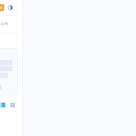
en
5.678