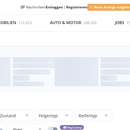
Nachrichten
Einloggen
|
Registrieren
Neue Anzeige aufgeb
OBILIEN
AUTO & MOTOR
JOBS
112.623
206.200
1
Zustand
Felgentyp
Reifentyp
PayLivery
Preis