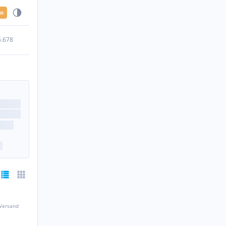
en
5.678
 Versand