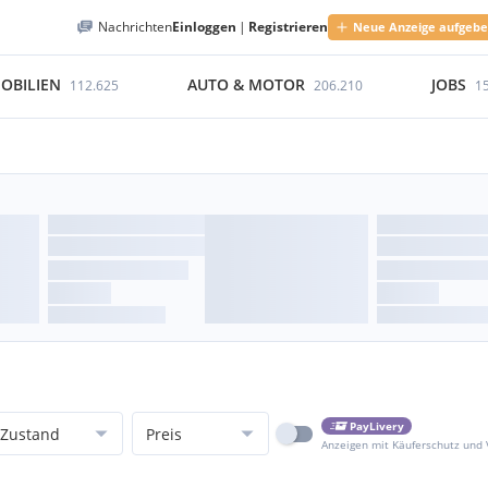
Nachrichten
Einloggen
|
Registrieren
Neue Anzeige aufgeb
OBILIEN
AUTO & MOTOR
JOBS
112.625
206.210
1
PayLivery
Zustand
Preis
Anzeigen mit Käuferschutz und