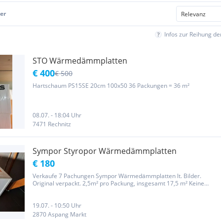
er
Infos zur Reihung d
STO Wärmedämmplatten
€ 400
€ 500
Hartschaum PS15SE 20cm 100x50 36 Packungen = 36 m²
08.07. - 18:04 Uhr
7471 Rechnitz
Sympor Styropor Wärmedämmplatten
€ 180
Verkaufe 7 Pachungen Sympor Wärmedämmplatten lt. Bilder.
Original verpackt. 2,5m² pro Packung, insgesamt 17,5 m² Keine
Rücknahme. Keine Garantie und Gewährleistung.
19.07. - 10:50 Uhr
2870 Aspang Markt