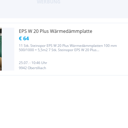
EPS W 20 Plus Wärmedämmplatte
€ 64
11 Stk. Steinopor EPS W 20 Plus Wärmedämmplatten 100 mm
500/1000 = 5,5m2 7 Stk. Steinopor EPS W 20 Plus
Wärmedämmplatten 80 mm 500/1000 = 3 m2 2 Reststücke von der
80er Platte mit den Maßen 350/1000 gibt es gratis dazu
25.07. - 10:46 Uhr
9942 Obertilliach