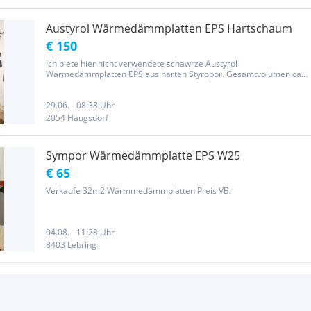
Austyrol Wärmedämmplatten EPS Hartschaum
€ 150
Ich biete hier nicht verwendete schawrze Austyrol
Wärmedämmplatten EPS aus harten Styropor. Gesamtvolumen ca
4m3 alle 100x100cm und verschiedene Stärke. Folgende Platten
haben unterschiedliche Stärke auf den Seiten: 11 Stück 13-11cm 4
Stück 12-8 cm 12...
29.06. - 08:38 Uhr
2054 Haugsdorf
Sympor Wärmedämmplatte EPS W25
€ 65
Verkaufe 32m2 Wärmmedämmplatten Preis VB.
04.08. - 11:28 Uhr
8403 Lebring