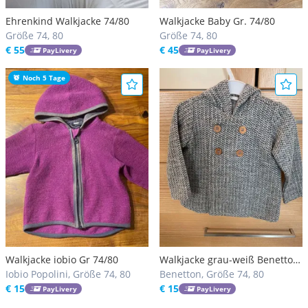
Ehrenkind Walkjacke 74/80
Walkjacke Baby Gr. 74/80
Größe 74, 80
Größe 74, 80
€ 55
€ 45
PayLivery
PayLivery
Noch 5 Tage
Walkjacke iobio Gr 74/80
Walkjacke grau-weiß Benetton
Iobio Popolini, Größe 74, 80
Gr. 74
Benetton, Größe 74, 80
€ 15
€ 15
PayLivery
PayLivery