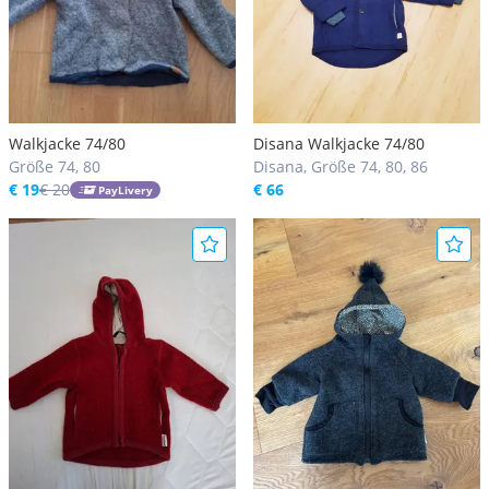
Walkjacke 74/80
Disana Walkjacke 74/80
Größe 74, 80
Disana, Größe 74, 80, 86
€ 19
€ 20
€ 66
PayLivery