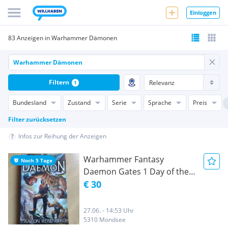
Einloggen
83 Anzeigen in Warhammer Dämonen
Filtern
1
Bundesland
Zustand
Serie
Sprache
Preis
Filter zurücksetzen
Infos zur Reihung der Anzeigen
Warhammer Fantasy
Noch 5 Tage
Daemon Gates 1 Day of the
Daemon
€ 30
27.06. - 14:53 Uhr
5310 Mondsee