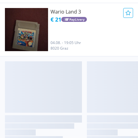
Wario Land 3
€ 21
PayLivery
04.08. - 19:05 Uhr
8020 Graz