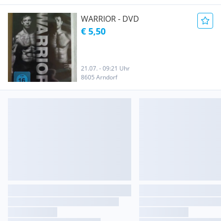
WARRIOR - DVD
€ 5,50
21.07. - 09:21 Uhr
8605 Arndorf