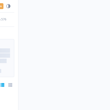
en
5.576