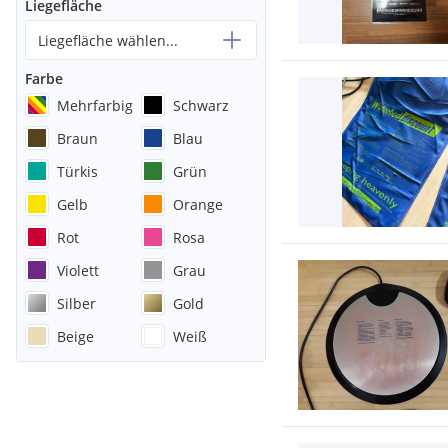
Liegefläche
Liegefläche wählen...
Farbe
Mehrfarbig
Schwarz
Braun
Blau
Türkis
Grün
Gelb
Orange
Rot
Rosa
Violett
Grau
Silber
Gold
Beige
Weiß