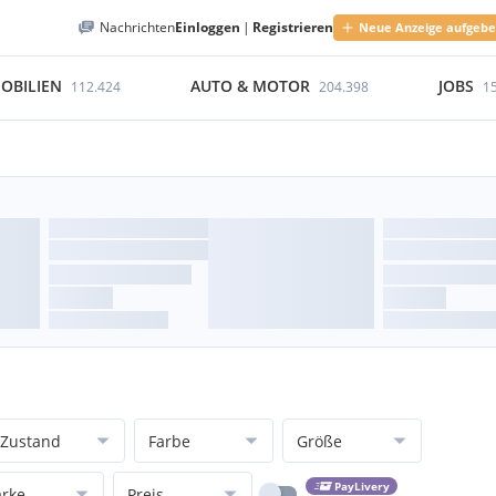
Nachrichten
Einloggen
|
Registrieren
Neue Anzeige aufgeb
OBILIEN
AUTO & MOTOR
JOBS
112.424
204.398
1
Zustand
Farbe
Größe
PayLivery
rke
Preis