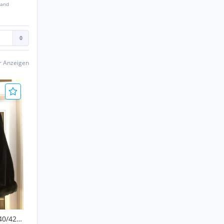
sand
er Anzeigen
40/42