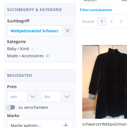
SUCHBEGRIFF & KATEGORIE
Filter zurücksetzen
Suchbegriff
Zurück
1
2
3
Kategorie
Baby / Kind
1
Mode / Accessoires
87
BASISDATEN
Preis
zu verschenken
Marke
schwarzerWebpelzman
Marke wählen...