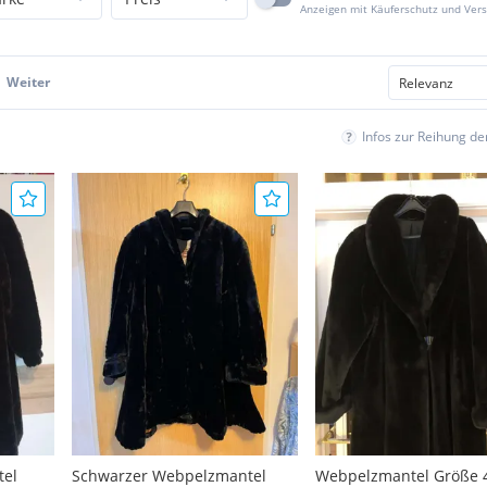
Anzeigen mit Käuferschutz und Ver
Weiter
Infos zur Reihung d
tel
Schwarzer Webpelzmantel
Webpelzmantel Größe 