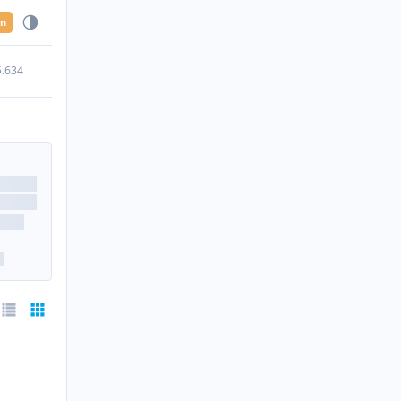
en
5.634