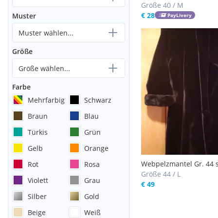
Größe 40 / M
€ 28
Muster
PayLivery
Muster wählen...
Größe
Größe wählen...
Farbe
Mehrfarbig
Schwarz
Braun
Blau
Türkis
Grün
Gelb
Orange
Webpelzmantel Gr. 44 
Rot
Rosa
mit Schalkragen
Größe 44 / L
Violett
Grau
€ 49
Silber
Gold
Beige
Weiß