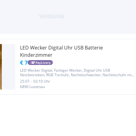
LED Wecker Digital Uhr USB Batterie
Kinderzimmer
€ 7
PayLivery
LED Wecker Digital, Farbiger Wecker, Digital Uhr USB
Netzbetrieben, RGB Tischuhr, Nachttischwecker, Nachttischuhr mit
Snooze, Regelbarer Helligkeit und Lautstärke, 12/24 Std Kinder
25.07. - 02:10 Uhr
Kinderzimmer
6890 Lustenau