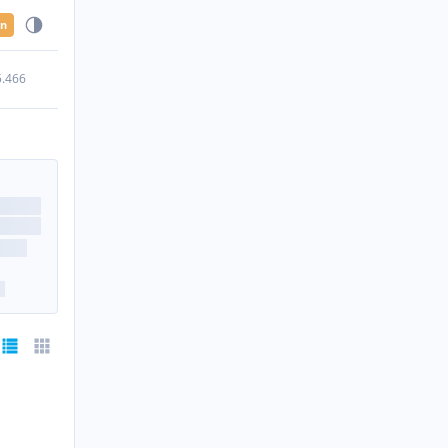
en
5.466