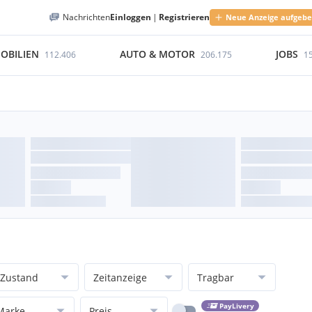
Nachrichten
Einloggen
|
Registrieren
Neue Anzeige aufgeb
OBILIEN
AUTO & MOTOR
JOBS
112.406
206.175
1
Zustand
Zeitanzeige
Tragbar
PayLivery
Marke
Preis