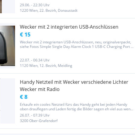
Einschlafhilfe Babys & Erwachsene, 3 Stufige Helligkeit Nachtlicht
für...
29.06. - 22:30 Uhr
1220 Wien, 22. Bezirk, Donaustadt
Wecker mit 2 integrierten USB-Anschlüssen
€ 15
Wecker mit 2 integrierten USB-Anschlüssen, neu, originalverpackt,
siehe Fotos Simple Single Day Alarm Clock 1 USB-C Charging Port 1
USB-A Charging Port Auto-Update for Daylight Saving Time
22.07. - 06:34 Uhr
1120 Wien, 12. Bezirk, Meidling
Handy Netzteil mit Wecker verschiedene Lichter
Wecker mit Radio
€ 8
Erkaufe ein cooles Netzteil fürs das Handy geht bei jeden Handy
oben drauflegen und Laden fertig die Bilder sagen eh viel aus wenn
einfach anschauen und Beschreibung ist auch dabei ! Wenn Sie
26.07. - 07:39 Uhr
Interesse haben melden Sie sich einfach bei mir! Ohne...
3200 Ober-Grafendorf