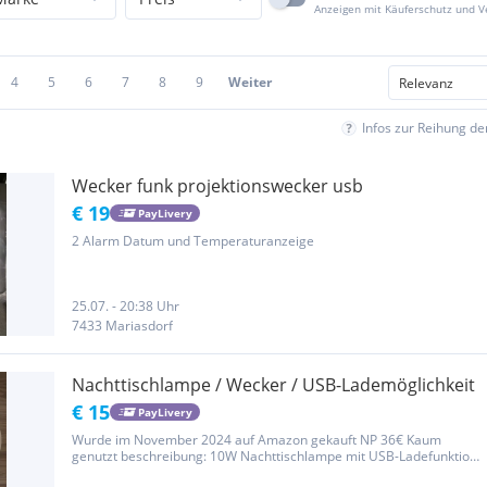
Anzeigen mit Käuferschutz und 
4
5
6
7
8
9
Weiter
Infos zur Reihung d
Wecker funk projektionswecker usb
€ 19
PayLivery
2 Alarm Datum und Temperaturanzeige
25.07. - 20:38 Uhr
7433 Mariasdorf
Nachttischlampe / Wecker / USB-Lademöglichkeit
€ 15
PayLivery
Wurde im November 2024 auf Amazon gekauft NP 36€ Kaum
genutzt beschreibung: 10W Nachttischlampe mit USB-Ladefunktion,
Wake Up Licht Wecker Touch Control Dimmbar Tischlampe