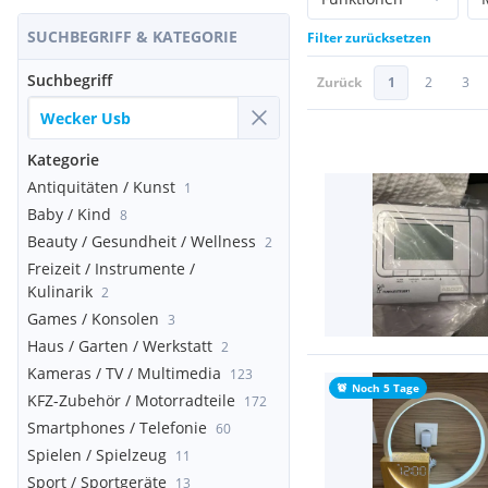
SUCHBEGRIFF & KATEGORIE
Filter zurücksetzen
Suchbegriff
Zurück
1
2
3
Kategorie
Antiquitäten / Kunst
1
Baby / Kind
8
Beauty / Gesundheit / Wellness
2
Freizeit / Instrumente /
Kulinarik
2
Games / Konsolen
3
Haus / Garten / Werkstatt
2
Kameras / TV / Multimedia
123
Noch 5 Tage
KFZ-Zubehör / Motorradteile
172
Smartphones / Telefonie
60
Spielen / Spielzeug
11
Sport / Sportgeräte
13