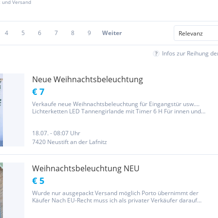
z und Versand
4
5
6
7
8
9
Weiter
Infos zur Reihung d
Neue Weihnachtsbeleuchtung
€ 7
Verkaufe neue Weihnachtsbeleuchtung für Eingangstür usw....
Lichterketten LED Tannengirlande mit Timer 6 H Für innen und
aussen 80 Leds mit kabel 10m und 5m Girlande mit Les Wurde
ausgepackt einmal aufgehängt eingeschaltet. Kaltweiss Strom
anschluss
18.07. - 08:07 Uhr
7420 Neustift an der Lafnitz
Weihnachtsbeleuchtung NEU
€ 5
Wurde nur ausgepackt Versand möglich Porto übernimmt der
Käufer Nach EU-Recht muss ich als privater Verkäufer darauf
hinweisen das ich keine Garantie und Gewährleistung übernehmen
kann