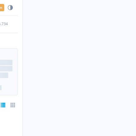
en
5.734