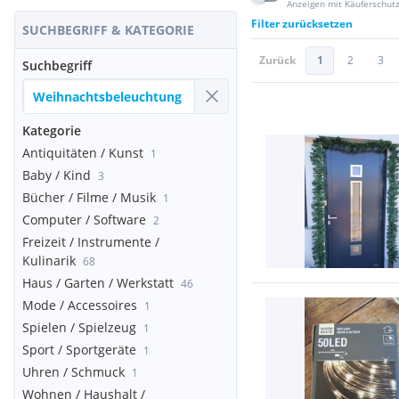
Anzeigen mit Käuferschut
Filter zurücksetzen
SUCHBEGRIFF & KATEGORIE
Zurück
1
2
3
Suchbegriff
Kategorie
Antiquitäten / Kunst
1
Baby / Kind
3
Bücher / Filme / Musik
1
Computer / Software
2
Freizeit / Instrumente /
Kulinarik
68
Haus / Garten / Werkstatt
46
Mode / Accessoires
1
Spielen / Spielzeug
1
Sport / Sportgeräte
1
Uhren / Schmuck
1
Wohnen / Haushalt /