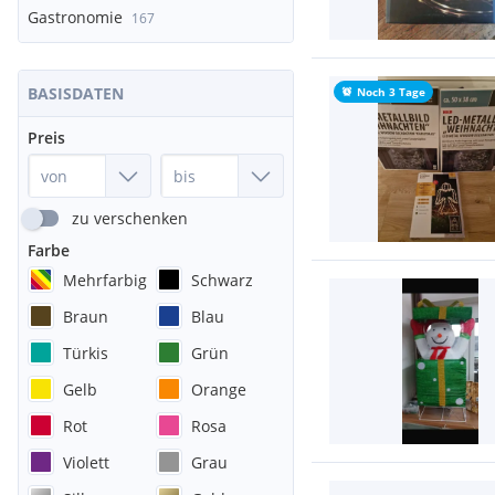
Gastronomie
167
BASISDATEN
Noch 3 Tage
Preis
zu verschenken
Farbe
Mehrfarbig
Schwarz
Braun
Blau
Türkis
Grün
Gelb
Orange
Rot
Rosa
Violett
Grau