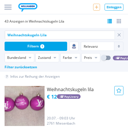
Einloggen
43 Anzeigen in Weihnachtskugeln Lila
Filtern
1
Bundesland
Zustand
Farbe
Preis
PayL
Filter zurücksetzen
Infos zur Reihung der Anzeigen
Weihnachtskugeln lila
€ 12
PayLivery
20.07. - 09:03 Uhr
2761 Miesenbach