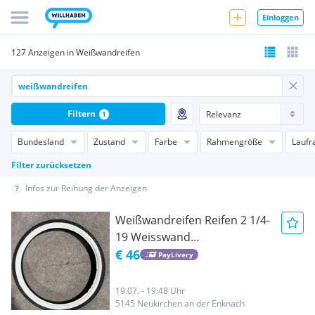
Einloggen
127 Anzeigen in Weißwandreifen
Filtern
1
Bundesland
Zustand
Farbe
Rahmengröße
Laufr
Filter zurücksetzen
Infos zur Reihung der Anzeigen
Weißwandreifen Reifen 2 1/4-
19 Weisswand
Weisswandreifen Continental
€ 46
PayLivery
19.07. - 19:48 Uhr
5145 Neukirchen an der Enknach