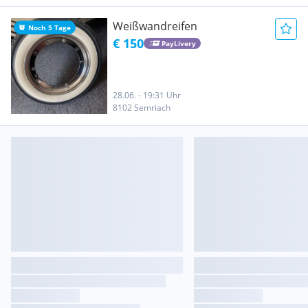
Weißwandreifen
Noch 5 Tage
€ 150
PayLivery
28.06. - 19:31 Uhr
8102 Semriach