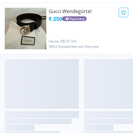
Gucci Wendegürtel
€ 250
PayLivery
Heute, 08:35 Uhr
4863 Seewalchen am Attersee