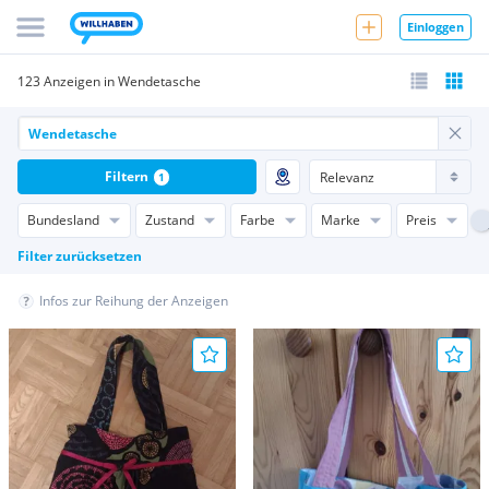
Einloggen
123 Anzeigen in Wendetasche
Filtern
1
Bundesland
Zustand
Farbe
Marke
Preis
Filter zurücksetzen
Infos zur Reihung der Anzeigen