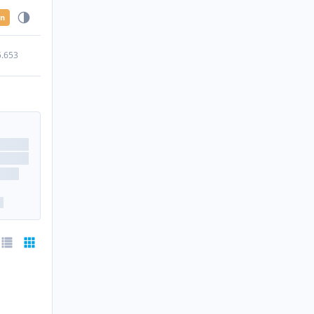
en
5.653