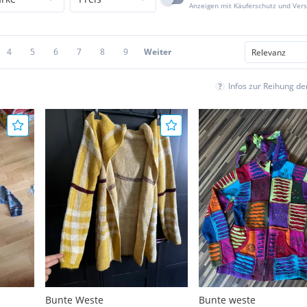
Anzeigen mit Käuferschutz und Ver
4
5
6
7
8
9
Weiter
Infos zur Reihung d
Bunte Weste
Bunte weste