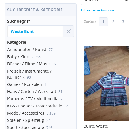
SUCHBEGRIFF & KATEGORIE
Filter zurücksetzen
Suchbegriff
Zurück
1
2
3
Kategorie
Antiquitäten / Kunst
77
Baby / Kind
7.985
Bücher / Filme / Musik
92
Freizeit / Instrumente /
Kulinarik
90
Games / Konsolen
1
Haus / Garten / Werkstatt
51
Kameras / TV / Multimedia
2
KFZ-Zubehör / Motorradteile
54
Mode / Accessoires
7.189
Spielen / Spielzeug
24
Bunte Weste
Sport / Sportgeräte
746