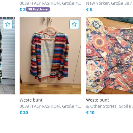
0039 ITALY FASHION, Größe 40
New Yorker, Größe 38 /
/ M
€ 2
€ 5
PayLivery
Weste bunt
Weste bunt
0039 ITALY FASHION, Größe 48
& Other Stories, Größe 
/ XL
€ 20
€ 10