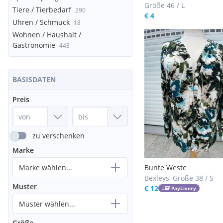
Größe 46 / L
Tiere / Tierbedarf
290
€ 4
Uhren / Schmuck
18
Wohnen / Haushalt /
Gastronomie
443
BASISDATEN
Preis
zu verschenken
Marke
Marke wählen...
Bunte Weste
Bexleys, Größe 38 / S
Muster
€ 12
PayLivery
Muster wählen...
Größe