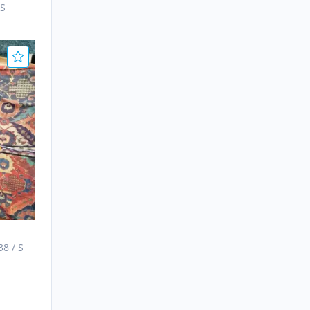
 S
38 / S