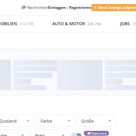
Nachrichten
Einloggen
|
Registrieren
Neue Anzeige aufgeb
OBILIEN
AUTO & MOTOR
JOBS
112.718
206.706
1
Zustand
Farbe
Größe
PayLivery
rke
Preis