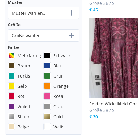
Muster
Größe 36 / S
€ 45
Muster wählen...
Größe
Größe wählen...
Farbe
Mehrfarbig
Schwarz
Braun
Blau
Türkis
Grün
Gelb
Orange
Rot
Rosa
Seiden Wickelkleid One
Violett
Grau
Bohobabes
Größe 38 / S
Silber
Gold
€ 30
Beige
Weiß