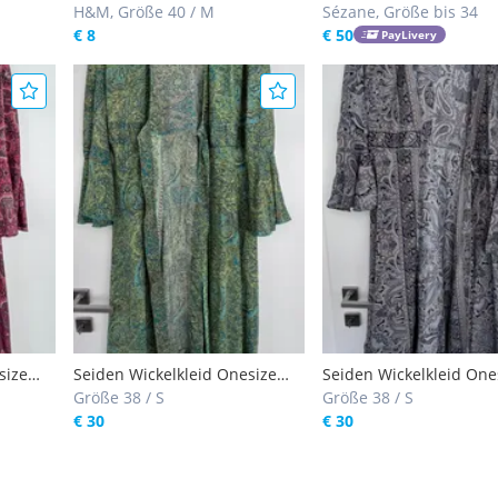
H&M, Größe 40 / M
Sézane, Größe bis 34
€ 8
€ 50
PayLivery
size
Seiden Wickelkleid Onesize
Seiden Wickelkleid One
Bohobabes
Größe 38 / S
Bohobabes
Größe 38 / S
€ 30
€ 30