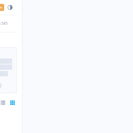
en
5.585