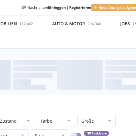
Nachrichten
Einloggen
|
Registrieren
Neue Anzeige aufgeb
OBILIEN
AUTO & MOTOR
JOBS
112.462
204.040
1
Zustand
Farbe
Größe
PayLivery
rke
Preis