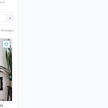
sand
er Anzeigen
de