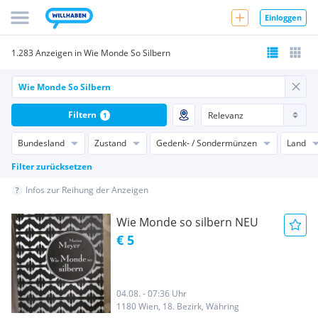
Einloggen
1.283 Anzeigen in Wie Monde So Silbern
Filtern
1
Bundesland
Zustand
Gedenk- / Sondermünzen
Land
Filter zurücksetzen
Infos zur Reihung der Anzeigen
Wie Monde so silbern NEU
€ 5
04.08. - 07:36 Uhr
1180 Wien, 18. Bezirk, Währing