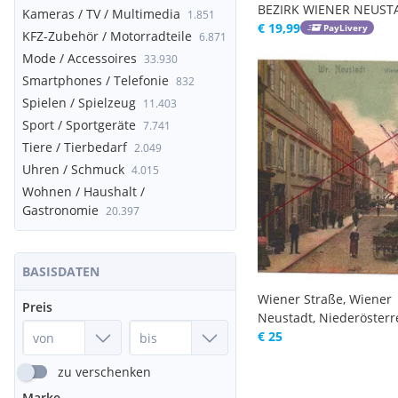
BEZIRK WIENER NEUST
Kameras / TV / Multimedia
1.851
LAND
€ 19,99
PayLivery
KFZ-Zubehör / Motorradteile
6.871
Mode / Accessoires
33.930
Smartphones / Telefonie
832
Spielen / Spielzeug
11.403
Sport / Sportgeräte
7.741
Tiere / Tierbedarf
2.049
Uhren / Schmuck
4.015
Wohnen / Haushalt /
Gastronomie
20.397
BASISDATEN
Wiener Straße, Wiener
Preis
Neustadt, Niederösterr
€ 25
zu verschenken
Marke