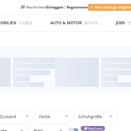
Nachrichten
Einloggen
|
Registrieren
Neue Anzeige aufgeb
OBILIEN
AUTO & MOTOR
JOBS
112.823
207.675
1
Zustand
Farbe
Schuhgröße
PayLivery
rke
Preis