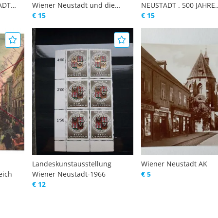
ADT
Wiener Neustadt und die
NEUSTADT . 500 JAHRE
Wiener Neustädter Umgebung
€ 15
CORVINUSBECHER WIE
€ 15
NEUSTADT
Landeskunstausstellung
Wiener Neustadt AK
eich
Wiener Neustadt-1966
€ 5
€ 12