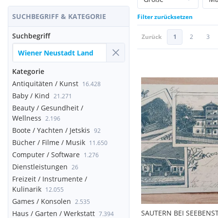
SUCHBEGRIFF & KATEGORIE
Filter zurücksetzen
Suchbegriff
Zurück
1
2
3
Kategorie
Antiquitäten / Kunst
16.428
Baby / Kind
21.271
Beauty / Gesundheit /
Wellness
2.196
Boote / Yachten / Jetskis
92
Bücher / Filme / Musik
11.650
Computer / Software
1.276
Dienstleistungen
26
Freizeit / Instrumente /
Kulinarik
12.055
Games / Konsolen
2.535
SAUTERN BEI SEEBENS
Haus / Garten / Werkstatt
7.394