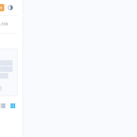
en
5.598