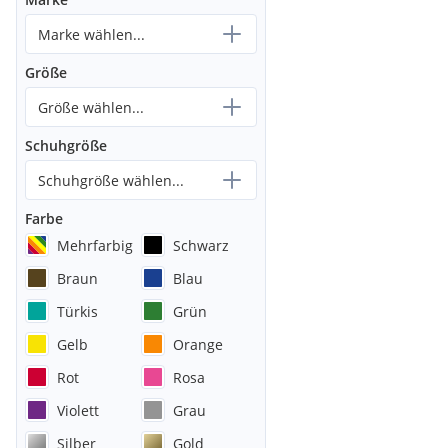
Marke wählen...
Größe
Größe wählen...
Schuhgröße
Schuhgröße wählen...
Farbe
Mehrfarbig
Schwarz
Braun
Blau
Türkis
Grün
Gelb
Orange
Rot
Rosa
Violett
Grau
Silber
Gold