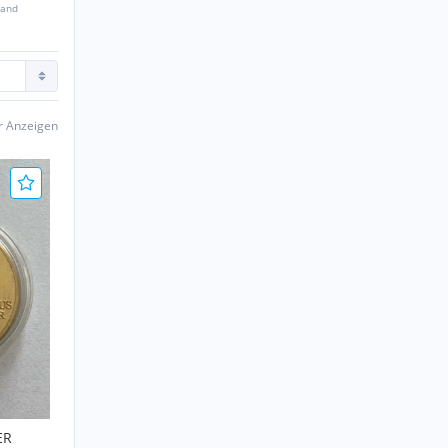
sand
er Anzeigen
ER