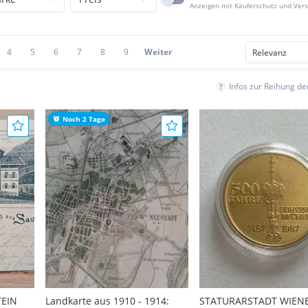
Anzeigen mit Käuferschutz und Ver
4
5
6
7
8
9
Weiter
Infos zur Reihung d
Noch 2 Tage
TEIN
Landkarte aus 1910 - 1914:
STATURARSTADT WIEN