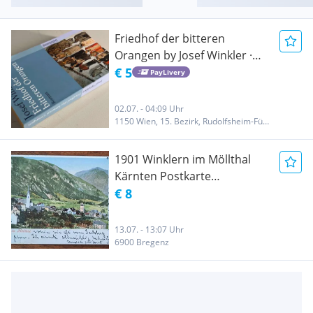
Friedhof der bitteren
Orangen by Josef Winkler ·
Suhrkamp Verlag
€ 5
PayLivery
02.07. - 04:09 Uhr
1150 Wien, 15. Bezirk, Rudolfsheim-Fünfhaus
1901 Winklern im Möllthal
Kärnten Postkarte
Ansichtskarte Verlag Leon
€ 8
Klagenfurt
13.07. - 13:07 Uhr
6900 Bregenz