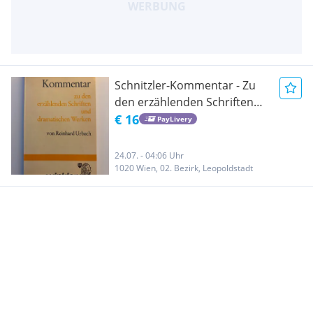
Schnitzler-Kommentar - Zu
den erzählenden Schriften
und dramatischen Werken -
€ 16
PayLivery
Reinhard Urbach - Winkler
Verlag
24.07. - 04:06 Uhr
1020 Wien, 02. Bezirk, Leopoldstadt