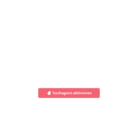
Suchagent aktivieren