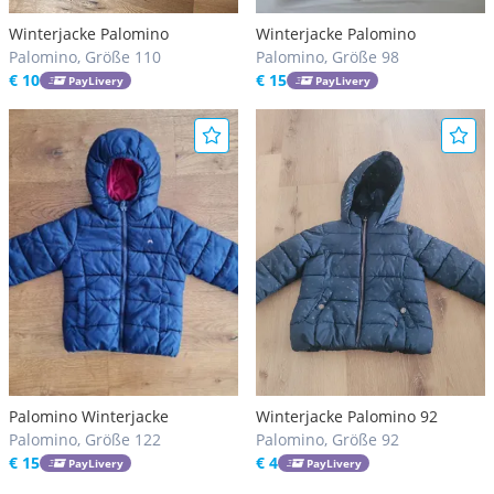
Winterjacke Palomino
Winterjacke Palomino
Palomino, Größe 110
Palomino, Größe 98
€ 10
€ 15
PayLivery
PayLivery
Palomino Winterjacke
Winterjacke Palomino 92
Palomino, Größe 122
Palomino, Größe 92
€ 15
€ 4
PayLivery
PayLivery